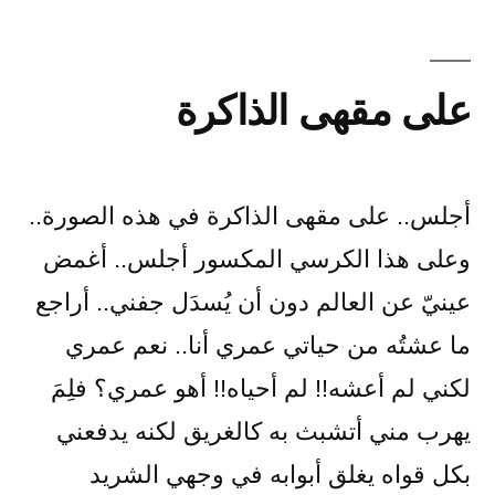
على مقهى الذاكرة
أجلس.. على مقهى الذاكرة في هذه الصورة..
وعلى هذا الكرسي المكسور أجلس.. أغمض
عينيّ عن العالم دون أن يُسدَل جفني.. أراجع
ما عشتُه من حياتي عمري أنا.. نعم عمري
لكني لم أعشه!! لم أحياه!! أهو عمري؟ فلِمَ
يهرب مني أتشبث به كالغريق لكنه يدفعني
بكل قواه يغلق أبوابه في وجهي الشريد