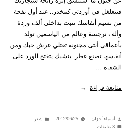
عن جنون ما أستنشق إثره رائحة سيجارتك
فتتغلغل في أوردتي كمخدر.. عند أول نفحة
من نسيم أنفاسك تنبت بداخلي ألف وردة
وألف نرجسة وعالم من الياسمين تولد
بأعماقي أنثى مجنونة تعتلي عرش حبك ومن
أنفاسها تصنع عطرا ينشيك يتفتح الورد على
الشفاه …
“غياب
متابعة قراءة
بفصول
إضافية”
تمّ
نُشر
أسماء أخزان
2012/06/25
شعر
النشر
على
في
3 تعليقات