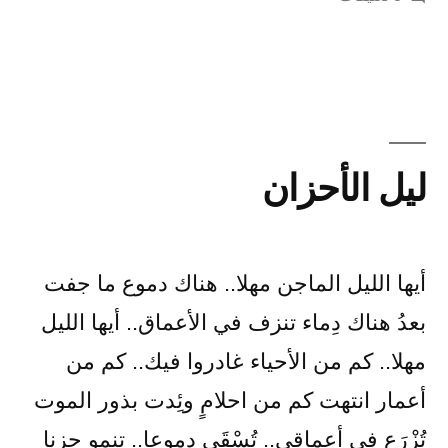
بواسطة
غياب
بفصول
إضافية
ليل الأحزان
أيها الليل الماجن مهلا.. هناك دموع ما جفت
بعدُ هناك دِماء تنزف في الأعماق.. أيها الليل
مهلا.. كم من الأحياء غادروا فيك.. كم من
أعمار انتهت كم من احلامٍ وئِدت بذور الموت
تُزْرَع في أعماقي.. تُسْقَى دموعا.. تنمو حزنا