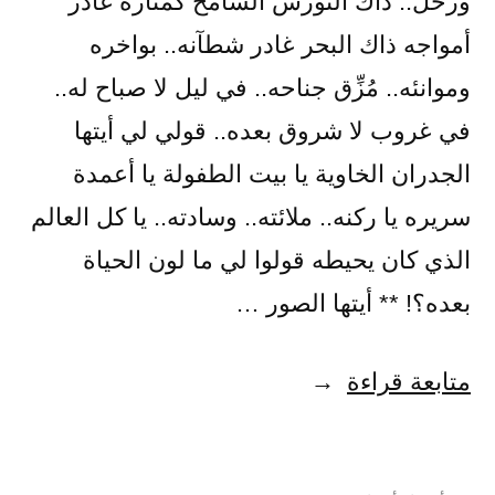
ورحل.. ذاك النورس الشامخ كمنارة غادر
أمواجه ذاك البحر غادر شطآنه.. بواخره
وموانئه.. مُزِّق جناحه.. في ليل لا صباح له..
في غروب لا شروق بعده.. قولي لي أيتها
الجدران الخاوية يا بيت الطفولة يا أعمدة
سريره يا ركنه.. ملائته.. وسادته.. يا كل العالم
الذي كان يحيطه قولوا لي ما لون الحياة
بعده؟! ** أيتها الصور …
“الرَّحِيلُ
متابعة قراءة
الأخِير”