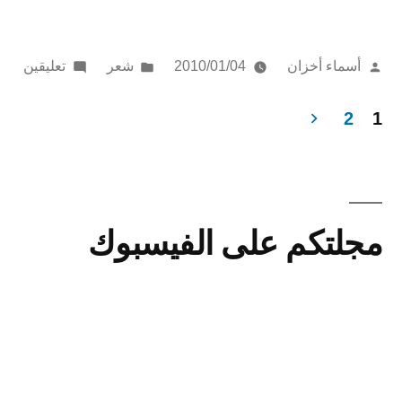
مزعجة”
تمّ
نُشر
على
أسماء أخزان
2010/01/04
شعر
تعليقين
النشر
في
ذكر
بواسطة
مزع
2
1
عدد
فحات
لمقالات
مجلتكم على الفيسبوك