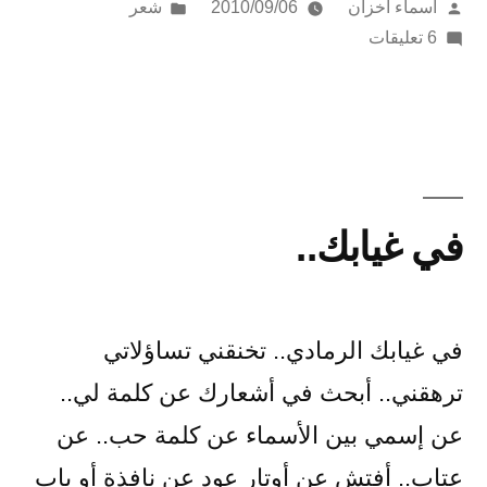
تمّ
نُشر
أسماء أخزان
2010/09/06
شعر
النشر
على
في
6 تعليقات
بواسطة
الرَّحِيلُ
الأخِير
في غيابك..
في غيابك الرمادي.. تخنقني تساؤلاتي
ترهقني.. أبحث في أشعارك عن كلمة لي..
عن إسمي بين الأسماء عن كلمة حب.. عن
عتاب.. أفتش عن أوتار عودٍ عن نافذةٍ أو باب