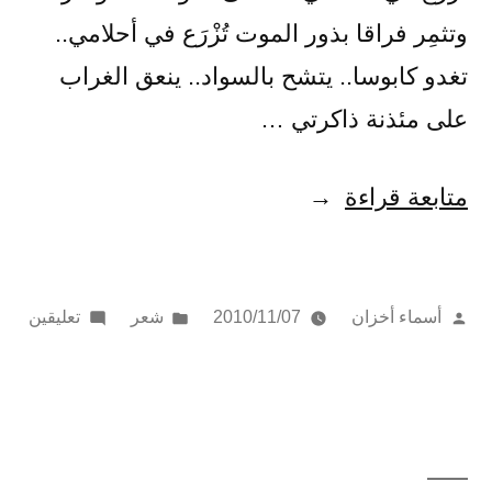
وتثمِر فراقا بذور الموت تُزْرَع في أحلامي..
تغدو كابوسا.. يتشح بالسواد.. ينعق الغراب
على مئذنة ذاكرتي …
“ليل
متابعة قراءة
الأحزان”
تمّ
نُشر
على
أسماء أخزان
2010/11/07
شعر
تعليقين
النشر
في
ليل
بواسطة
الأح