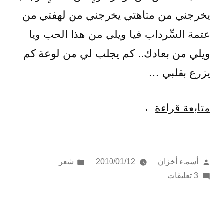
يخرجني من متاهتي يخرجني من لهفتي من
عتمة السِّرداب فيا ويلي من هذا الحب ويا
ويلي من بعادك.. كم يجلب لي من لوعة كم
يزرع بقلبي …
“في
متابعة قراءة
غيابك..”
تمّ
نُشر
أسماء أخزان
2010/01/12
شعر
النشر
على
في
3 تعليقات
بواسطة
في
غيابك..