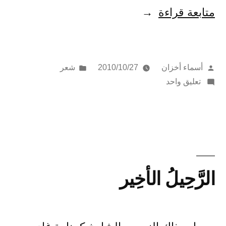
“دموع
متابعة قراءة
شقائق
النعمان”
تمّ
نُشر
أسماء أخزان
2010/10/27
شعر
النشر
على
في
تعليق واحد
بواسطة
دموع
شقائق
النعمان
الرَّحِيلُ الأخِير