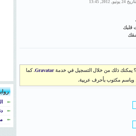
اريخ 24 يونيو, 2012, 13:45
 قلبك
شقك
؟ يمكنك ذلك من خلال التسجيل في خدمة
Gravatar
. كما
، وباسم مكتوب بأحرف عربية.
رواب
ال
دن
من