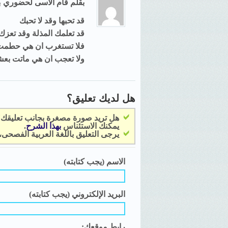
بقلم
قام الاسى لحضوري
بت
قد تحبها وقد لا تحبك
قد تعلمك المذلة وقد تعزك
فلا تستغرب ان هي حطمت
ولا تعجب ان هي ماتت بع
هل لديك تعليق؟
هل تريد صورة مصغرة بجانب تعليقك
يمكنك الاستئناس
بهذا الشرح
.
يرجى التعليق باللغة العربية الفصحى
الاسم (يجب كتابته)
البريد الإلكتروني (يجب كتابته)
رابط موقعك: