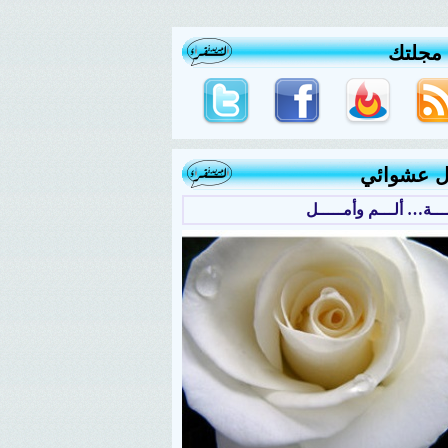
 مجلتك
ل عشوائي
ـــة… ألـــم وأمـــــل