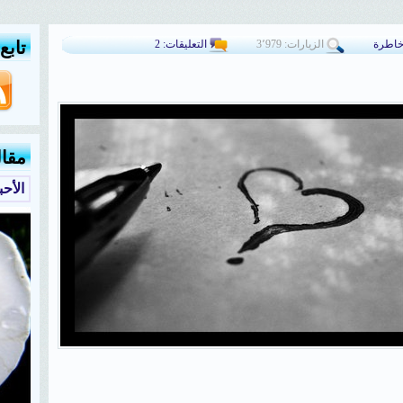
اطرة
الزيارات: 3٬979
التعليقات: 2
تابع
مقا
الأحب