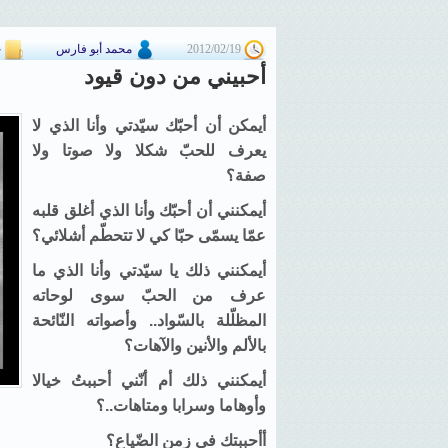
2012/02/19
محمد أبو فارس
خ
أحبيني من دون قيود
أيمكن أن أحبّك سيّدتي وأنا الذي لا
يعرف للحبّ شكلا ولا صوتا ولا
صفة؟
أيمكنني أن أحبّك وأنا الذي أغلق قلبه
عمّا يسمّى حبّا كي لا تتحطّم أشلائي؟
أيمكنني ذلك يا سيّدتي وأنا الذي ما
عرف من الحبّ سوى لوحاته
المظلّلة بالسّواد.. وأصواته النّائحة
بالألم والأنين والآهات؟
أيمكنني ذلك أم أنّني أحببتُ خيالا
وأوهاما وسرابا ومتاهات..؟
أأحببتك في زمن الضّياع؟