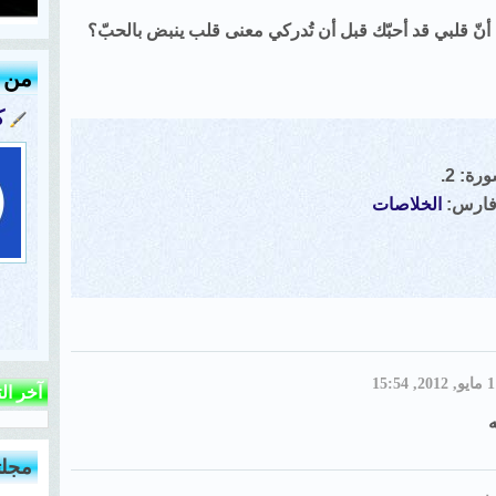
 أنّ قلبي قد أحبّك قبل أن تُدركي معنى قلب ينبض بالحبّ؟
من ك
ك
ة: 2.
 فارس:
الخلاصات
آخر ال
ه
مجلت