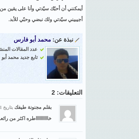
أيمكنني أن أحبّك سيّدتي وأنا على يقين من
أجيبيني سيّدتي ولك نبضي وحبّي للأبد.
نبذة عن:
محمد أبو فارس
عدد المقالات المنشور
تابع جديد محمد أبو
التعليقات: 2
بقلم
مجنونة طيفك
بتاريخ 11 مايو, 2012, 15:54
خااااااااااطره اكثر من رائع