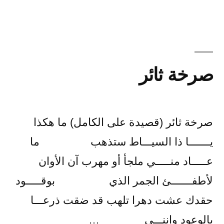
عجيــب
صرخة ثائر
صرخة ثائر (قصيدة على الكامل) ما هكذا
يـــــــا ذا السيـــاط ستذهب ما
عـــــاد منـــــي ملجأ أو مهرب آن الأوان
لأطفـــــــئ الجمر الذي بوقـــــود
حقدك عشت دهرا تلهب قد ضقت ذرعـــا
بالوعود وإننـــي …