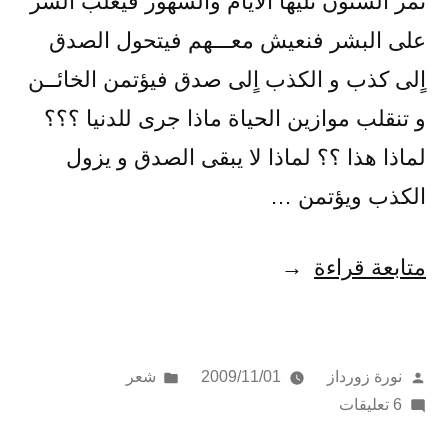
تمر السنون تليها الأيام والشهور فيغلب الشر
على البشر فنعيش معـــهم فيتحول الصدق
اٍلى كذب و الكذب اٍلى صدق فيؤتمن الخائــن
و تنقلب موازين الحياة ماذا جرى للدنيا ؟؟؟
لماذا هذا ؟؟ لماذا لا يبقى الصدق و يزول
الكذب ويؤتمن …
“حــال
متابعة قراءة
عجيــب”
تمّ
نُشر
نورة زورداز
2009/11/01
شعر
النشر
على
في
6 تعليقات
بواسطة
حــال