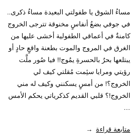
مساءُ الشوق يا طفولتي البعيدة مساءُ ذكرى..
في جوفي بضعُ أنفاسٍ مخنوقة تترجى الخروج
كامنةٌ في أعماقي الطفولية أخشى عليها من
الغرق في المروج والموت بطعنة واقعٍ حادٍ أو
يبتلعها بحرٌ بالحسرةِ يمُوج!! فيا صُور ملَّت
رؤيتي ومرايا سئِمت مُقلتي كيف لي
الخروج؟! من أمسٍ يسكنني وكيف له مني
الخروج!؟ قلبي القديم كذكرياتي يحكم الأمس
…
“جسد
متابعة قراءة