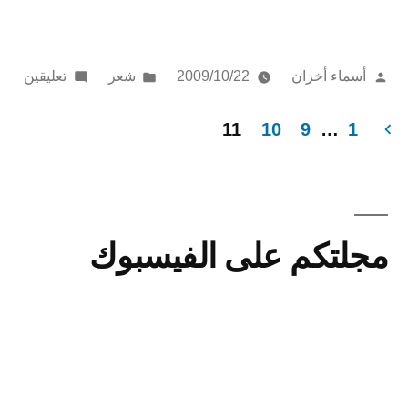
بين
القلب
تمّ
نُشر
على
أسماء أخزان
2009/10/22
شعر
تعليقين
والعقل!!”
النشر
في
جسد
بواسطة
بين
11
10
9
…
1
القل
عدد
والعق
فحات
لمقالات
مجلتكم على الفيسبوك