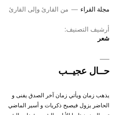
لتجاوز
مجلة القراء
من القارئ وإلى القارئ
لى
لمحتوى
أرشيف التصنيف:
شعر
حــال عجيــب
يذهب زمان ويأتي زمان آخر الصدق يفنى و
الحاضر يزول فيصبح ذكريات و أسير الماضي