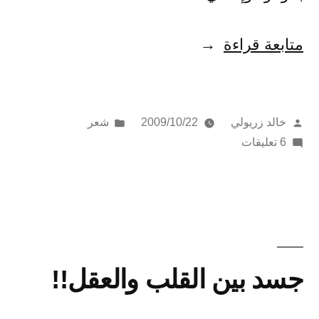
“صرخة
متابعة قراءة
ثائر”
تمّ
نُشر
خالد زريولي
2009/10/22
شعر
النشر
على
في
6 تعليقات
بواسطة
صرخة
ثائر
جسد بين القلب والعقل!!