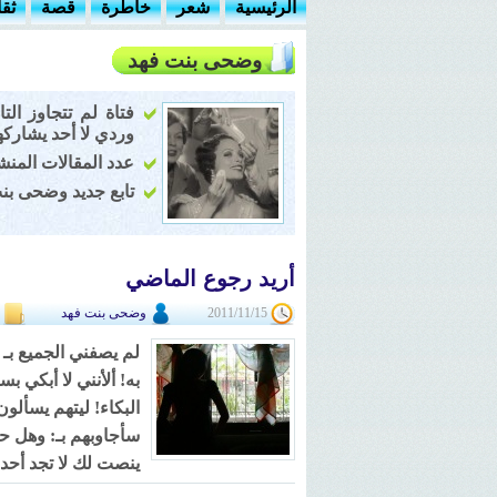
الرئيسية
شعر
خاطرة
قصة
ثق
وضحى بنت فهد
فتاة لم تتجاوز ا
وردي لا أحد يشاركها
عدد المقالات المنشور
تابع جديد وضحى بن
أريد رجوع الماضي
2011/11/15
وضحى بنت فهد
لم يصفني الجميع بـ ا
به! ألأنني لا أبكي 
البكاء! ليتهم يسألو
سأجاوبهم بـ: وهل ح
ينصت لك لا تجد أحدا