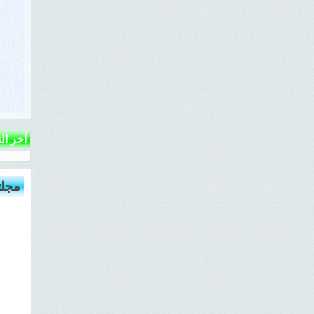
آخر ال
مجلت