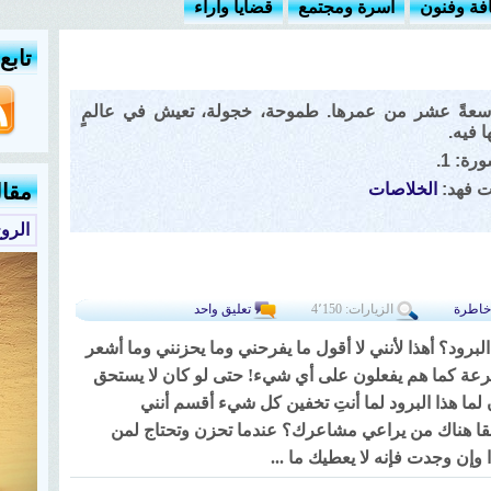
افة وفنون
أسرة ومجتمع
قضايا وآراء
تابع
لتاسعةً عشر من عمرها. طموحة، خجولة، تعيش في عالمٍ
 فيه.
ة: 1.
ت فهد:
الخلاصات
مقا
الرو
خاطرة
الزيارات: 4٬150
تعليق واحد
لبرود؟ أهذا لأنني لا أقول ما يفرحني وما يحزنني وما أشعر
بسرعة كما هم يفعلون على أي شيء! حتى لو كان لا يستحق
ن لما هذا البرود لما أنتِ تخفين كل شيء أقسم أنني
قا هناك من يراعي مشاعرك؟ عندما تحزن وتحتاج لمن
 وإن وجدت فإنه لا يعطيك ما ...