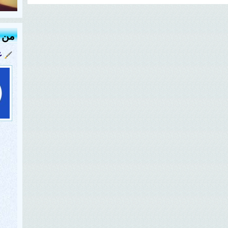
من ك
ع