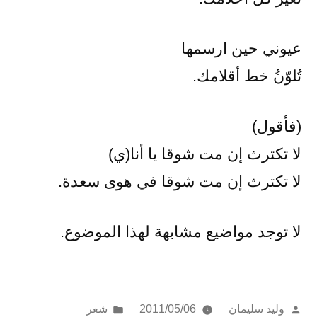
عيوني حين ارسمها
تُلوّنُ خط أقلامك.
(فأقول)
لا تكترث إن مت شوقا يا أنا(ي)
لا تكترث إن مت شوقا في هوى سعدة.
لا توجد مواضيع مشابهة لهذا الموضوع.
تمّ
نُشر
وليد سليمان
2011/05/06
شعر