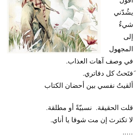
أقول
يشُدّني
شيءٌ
إلى
المجهول
في وصف آهات العذاب.
َفتَحتُ كل دفاتري.
ألقيتُ نفسي بين أحضان الكتاب
قلت الحقيقة. نسبيّةً أو مطلقة.
لا تكترث إن مت شوقا يا أناي.
…..