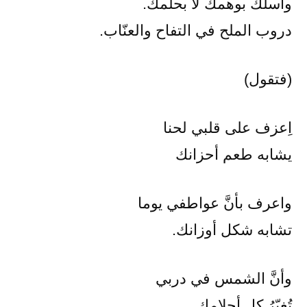
واسلك بوهمك لا بحلمك.
دروب الملح في التفاح والعنّاب.
(فتقول)
اِعزف على قلبي لحنا
يشابه طعم أحزانك
واعرف بأنَّ عواطفي يوما
تشابه شكل أوزانك.
وأنَّ الشمس في دربي
تُغيّرُ كل أحلامك.