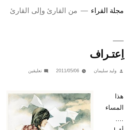
لتجاوز
مجلة القراء
من القارئ وإلى القارئ
لى
لمحتوى
اِعتـراف
تمّ
على
وليد سليمان
2011/05/06
تعليقين
النشر
اِعتـراف
بواسطة
هذا
المساء
….