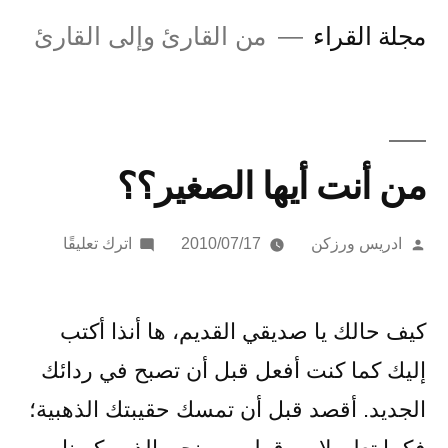
لتجاوز
مجلة القراء
من القارئ وإلى القارئ
لى
لمحتوى
من أنت أيها الصغير؟؟
تمّ
على
ادريس ورزكن
2010/07/17
اترك تعليقًا
النشر
من
بواسطة
أنت
أيها
كيف حالك يا صديقي القديم، ها أنذا أكتب
الصغير؟؟
إليك كما كنت أفعل قبل أن تصبح في ردائك
الجديد. أقصد قبل أن تمسك حقيبتك الذهبية؛