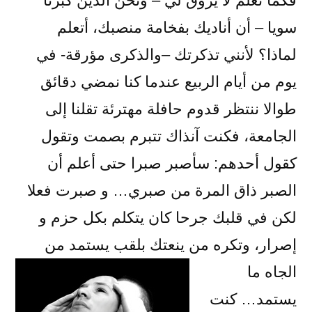
فكما تعلم لا يروق لي – ونحن الذين كبرنا
سويا – أن أناديك بفخامة منصبك، أتعلم
لماذا؟ لأنني تذكرتك –والذكرى مؤرقة- في
يوم من أيام الربيع عندما كنا نمضي دقائق
طوالا ننتظر قدوم حافلة مهترئة تقلنا إلى
الجامعة، فكنت آنذاك تتبرم بصمت وتقول
كقول أحدهم: سأصبر صبرا حتى أعلم أن
الصبر ذاق المرة من صبري… و صبرت فعلا
لكن في قلبك جرحا كان يتكلم بكل حزم و
إصرار، وتكره من
ينعتك بلقب يستمد من
الجاه ما
يستمد… كنت