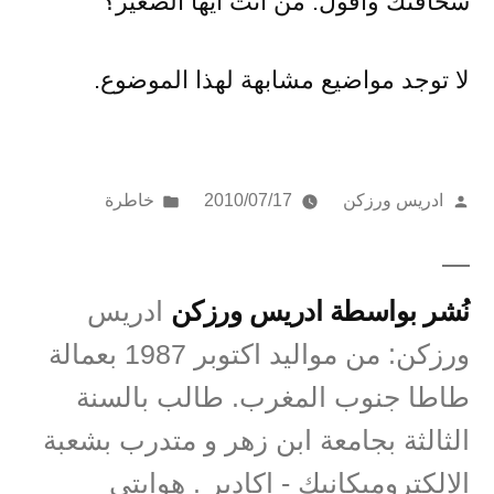
سخافتك وأقول: من أنت أيها الصغير؟
لا توجد مواضيع مشابهة لهذا الموضوع.
تمّ
نُشر
ادريس ورزكن
2010/07/17
خاطرة
النشر
في
بواسطة
نُشر بواسطة ادريس ورزكن
ادريس
ورزكن: من مواليد اكتوبر 1987 بعمالة
طاطا جنوب المغرب. طالب بالسنة
الثالثة بجامعة ابن زهر و متدرب بشعبة
الالكتروميكانيك - اكادير . هوايتي