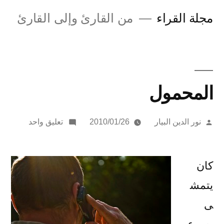
لتجاوز
مجلة القراء
من القارئ وإلى القارئ
لى
لمحتوى
المحمول
تمّ
على
نور الدين البيار
2010/01/26
تعليق واحد
النشر
المحمول
بواسطة
كان
يتمش
ى