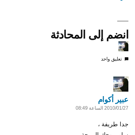
انضم إلى المحادثة
تعليق واحد
عبير أكوام
2010/01/27 الساعة 08:49
قال:
جدا طريفة ،
سلم روحك المرحة