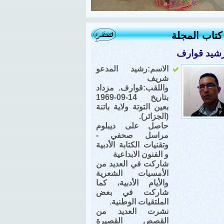
تاب المجلة
شيد قوارف
الاسم:رشيد المدعو
شريف
واللقب:قوارف. مزداد
بتاريخ 14-09-1969
بعين التوتة ولاية باتنة
(الجزائر).
حاصل على ديبلوم
مراسل صحفي -
وتقنيات الكتابة الأدبية
و الفنون الابداعية
شاركت في العديد من
الأمسيات الشعرية
والأيام الأدبية، كما
شاركت في بعض
الملتقيات الوطنية.
نشرت العديد من
القصص القصيرة