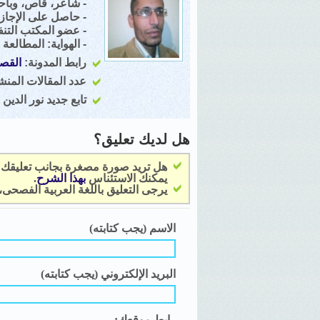
- شاعر، قاص، وباح
- حاصل على الإجازة 
- عضو المكتب التنفي
- الهواية: المطالعة 
رابط المدونة:
القصي
عدد المقالات المنشور
تابع جديد نور الدين ا
هل لديك تعليق؟
هل تريد صورة مصغرة بجانب تعليقك
يمكنك الاستئناس
بهذا الشرح
.
يرجى التعليق باللغة العربية الفصحى
الاسم (يجب كتابته)
البريد الإلكتروني (يجب كتابته)
رابط موقعك: