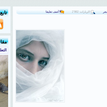
عر
الزيارات: 2٬802
أضف تعليقا
تابع
مقا
التع