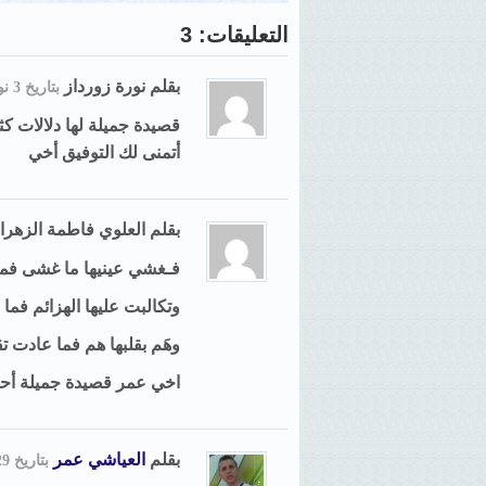
التعليقات: 3
بقلم
نورة زورداز
بتاريخ 3 نوفمبر, 2009, 21:15
قصيدة جميلة لها دلالات كثي
أتمنى لك التوفيق أخي
بقلم
العلوي فاطمة الزهرا
فـغشي عينيها ما غشى فما
وتكالبت عليها الهزائم فما
وهَم بقلبها هم فما عادت تق
اخي عمر قصيدة جميلة أحي
بقلم
العياشي عمر
بتاريخ 29 يوليو, 2010, 22:25