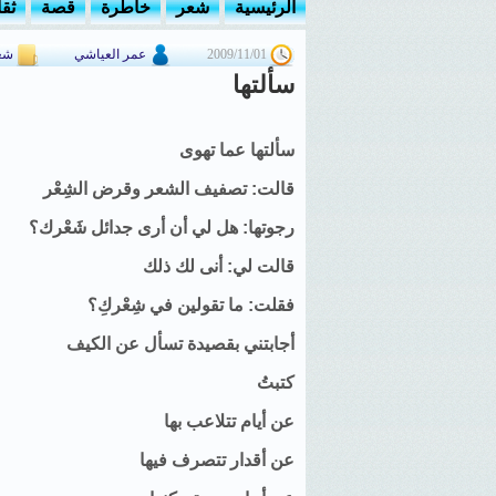
الرئيسية
شعر
خاطرة
قصة
ثق
2009/11/01
عمر العياشي
شع
سألتها
سألتها عما تهوى
قالت: تصفيف الشعر وقرض الشِعْر
رجوتها: هل لي أن أرى جدائل شَعْرك؟
قالت لي: أنى لك ذلك
فقلت: ما تقولين في شِعْركِ؟
أجابتني بقصيدة تسأل عن الكيف
كتبتُ
عن أيام تتلاعب بها
عن أقدار تتصرف فيها