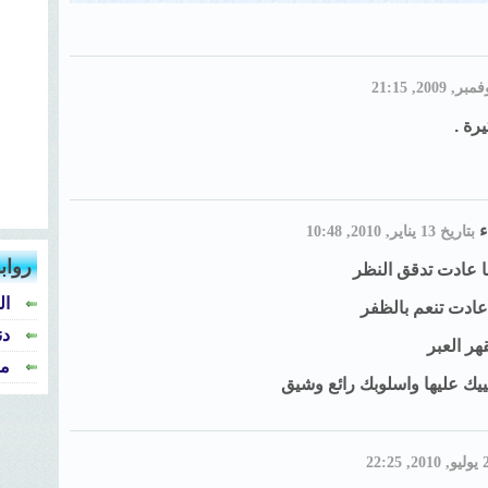
رة .
ء
بتاريخ 13 يناير, 2010, 10:48
رواب
 عادت تدقق النظر
ال
 عادت تنعم بالظفر
دن
هر العبر
من
يك عليها واسلوبك رائع وشيق