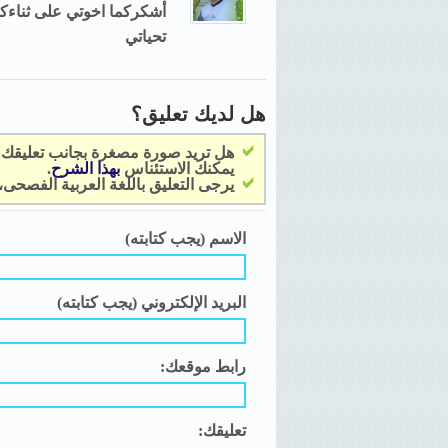
أشكركما اخوتي على ثناءك
تحياتي
هل لديك تعليق؟
هل تريد صورة مصغرة بجانب تعليقك
يمكنك الاستئناس
بهذا الشرح
.
يرجى التعليق باللغة العربية الفصحى
الاسم (يجب كتابته)
البريد الإلكتروني (يجب كتابته)
رابط موقعك:
تعليقك: