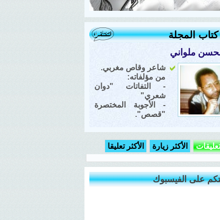
تاب المجلة
حسن ملواني
شاعر وقاص مغربي.
من مؤلفاته:
- التفاتات "دوان
شعري"
- الأجوبة المختصرة
"قصص".
تعليقات
الأكثر زيارة
الأكثر تعليقا
كم على الفيسبوك