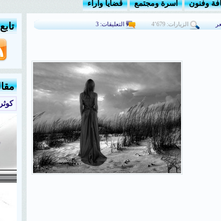
افة وفنون
أسرة ومجتمع
قضايا وآراء
ر
الزيارات: 4٬679
التعليقات: 3
تابع
مقا
كوثر