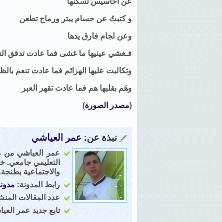
عن أحاسيس تسكنها
و كتبتُ عن حسام يبتر ورماح تطعن
وعن لجام فارق يدها
فـغشي عينيها ما غشى فما عادت تدقق ال
وتكالبت عليها الهزائم فما عادت تنعم بالظ
وهَم بقلبها هم فما عادت تقهر العبر
(
مصدر الصورة
)
نبذة عن:
عمر العياشي
التعليمي جامعي. خر
والاجتماعية بطنجة.
رابط المدونة:
مدونة
عدد المقالات المنشور
تابع جديد عمر العي