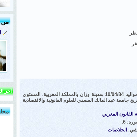
من ك
ل
نظر
فر
آخر ال
عمر العياشي من مواليد 10/04/84 بمدينة وزان بالمملكة المغربية. المستوى
يج جامعة عبد المالك السعدي للعلوم القانونية والاقتصادية
مجلت
 القانون المغربي
ة: 6.
اشي:
الخلاصات