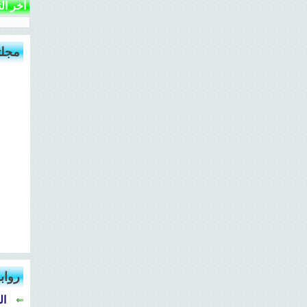
آخر ال
مجلت
رواب
ال