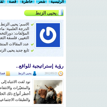
الرئيسية
شعر
خاطرة
قصة
ثق
يحيى الزنط
الاسم: يحيى الزنط.
الدرجة العلمية: ماج
المؤلفات: دورالتخط
التغيير، فلسفة التغ
عدد المقالات المنشور
تابع جديد يحيى الز
رؤية إستراتيجية للواقع..
2012/05/21
يحيى الزنط
قضايا
نود لفت الانتباه إل
والمتغيّرات والانتف
أخطر أنواع ذلك الخل
والطبقات الاجتماعية، و