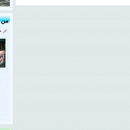
من ك
ج