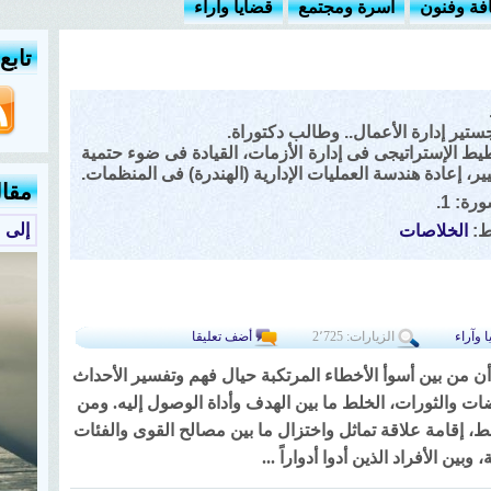
افة وفنون
أسرة ومجتمع
قضايا وآراء
تابع
ستير إدارة الأعمال.. وطالب دكتوراة.
يط الإستراتيجى فى إدارة الأزمات، القيادة فى ضوء حتمية
يير، إعادة هندسة العمليات الإدارية (الهندرة) فى المنظمات.
مقا
ة: 1.
إلى 
نط:
الخلاصات
 وآراء
الزيارات: 2٬725
أضف تعليقا
ى أن من بين أسوأ الأخطاء المرتكبة حيال فهم وتفسير الأحداث
اضات والثورات، الخلط ما بين الهدف وأداة الوصول إليه. ومن
ط، إقامة علاقة تماثل واختزال ما بين مصالح القوى والفئات
بين الأفراد الذين أدوا أدواراً ...