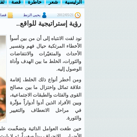
الرئيسية
شعر
خاطرة
قصة
ثق
2012/05/21
يحيى الزنط
قضايا
رؤية إستراتيجية للواقع..
نود لفت الانتباه إلى أن من بين أسوأ
الأخطاء المرتكبة حيال فهم وتفسير
الأحداث والمتغيّرات والانتفاضات
والثورات، الخلط ما بين الهدف وأداة
الوصول إليه.
ومن أخطر أنواع ذلك الخلط، إقامة
علاقة تماثل واختزال ما بين مصالح
القوى والفئات والطبقات الاجتماعية،
وبين الأفراد الذين أدوا أدواراً مؤثّرة
في مراحل الانعطاف والتغيير
والثورة.
حين طغت العوامل الذاتية وتضخّمت على
الأضرار… الانحراف يبدأ صغيراً، ثم لا ي