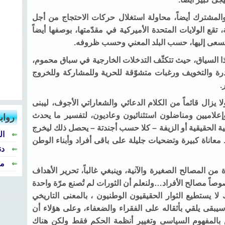
المشترك أيضاً، محاولة استغلال حركات الاحتجاج من أجل
تقع الولايات المتحدة الأميركية في مقدّمتها، بوصفها أيضاً
تسعى إليها، حسب البلد المعني وحسب ظروفه.
 هذا السياق، حيث تتكثّف التدخلات الخارجية في سباق محموم،
درة والتخويف ورغبات متشوّقة للحرية وللمشاركة وللخروج
.
ا يزال قائماً من الكلام الدعائي والشعاراتي الأجوف، ليبنى
وإعلاميين ومناضلون استثنائيون وعاديون، لتفسير ما يحدث
رواب
 الحقيقية أو الزيفة – كلا حسب أجندتة – يحصل ذلك ليخرج
ال
عاناة كبيرة وتضحيات جليلة على باقى أفراد وأبناء الوطن
دن
من
من المصالح الصغيرة والآنية، وينبغي غالباً، تحرير الأهداف
اً مصالح الأفراد…ولنعلم أن الثورات لم تُصنع مرّة واحدة
لا يستطيع الثوار الحقيقيون الوطنيون ، بالمعنى التاريخي
سيبقى يلقي بأثقاله على الفقراء والضعفاء، وعلى هؤلاء أن
س بالمفهوم السياسى وتغيير أنظمة الحكم فقط ولكن هناك