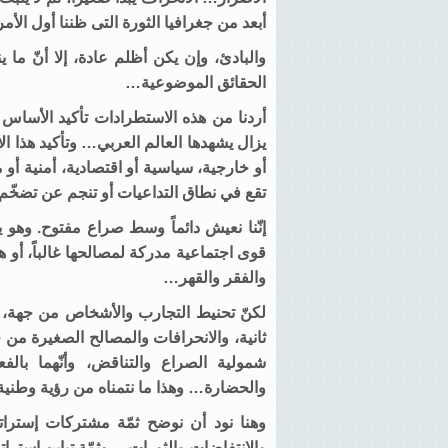
أبعد من جغرافيا الثورة التى ظننا أول الأ
والبادئ، وإن يكن أظلم عادة، إلا أنّ ما 
الحقائق الموضوعية…
أردنا من هذه الاستطرادات تأكيد الأساس أ
يزال يشهدها العالم العربي… وتأكيد هذا ا
أو خارجية، سياسية أو اقتصادية، أمنية أو 
تقع في نطاق التداعيات أو تنجم عن تضخّم ا
إنّنا نعيش دائماً وسط صراع مفتوح. وهو
قوى اجتماعية مدركة لمصالحها غالباً، أ
والفقر والقهر…
لكنّ تحنيط التجارب والأشخاص من جهة، 
ثانية، والانحرافات والمصالح الصغيرة من ج
شمولية الصراع والتناقض، وأنّهما بالفعل،
والحضارة… وهذا ما نتمناه من رؤية وطنية
وهنا نود أن نوضح ثمّة مشتركات إستراتي
والانتفاضات والثورات… وثمّة تباين إستراتي