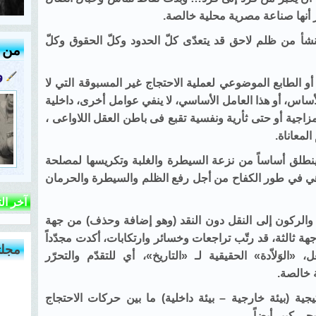
مر أنها صناعة مصرية محلية خالصة.
ينشأ من ظلم لاحق قد يتعدّى كلّ الحدود وكلّ الحقوق وكلّ
من ك
و
و الطابع الموضوعي لعملية الاحتجاج غير المسبوقة التي لا
لأساس، أو هذا العامل الأساسي، لا ينفي عوامل أخرى، داخلية
مزاجية أو حتى ثأرية ونفسية تقبع فى باطن العقل اللاواعى ،
لمعاناة.
 ينطلق أساساً من نزعة السيطرة والغلبة وتكريسها لمصلحة
و هي في طور الكفاح من أجل رفع الظلم والسيطرة والحرمان
آخر ال
والركون إلى النقل دون النقد (وهو إضافة وحذف) من جهة
هة ثالثة، قد رتّب تراجعات وخسائر وارتكابات، أكدت مجدّداً
مجلت
 «الوَلاّدة» الحقيقية لـ «التاريخ»، أي للتقدّم والتحرّر
 خالصة.
جية (بيئة خارجية – بيئة داخلية) ما بين حركات الاحتجاج
جى كبير أيضاً.