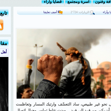
افة وفنون
أسرة ومجتمع
قضايا وآراء
 وآراء
الزيارات: 2٬724
أضف تعليقا
تابع
مقا
أهل 
 نحو غير طبيعي، ساد التعسّف وارتبك المسار وتعاظمت
لبث أن يكبر من فرد إلى فرد… وبدت نقاط تماس وحبال اتصال