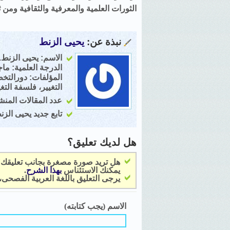
الثورات العلمية والمعرفية والثقافية ومن 
نبذة عن:
يحيى الزنط
الاسم: يحيى الزنط.
الدرجة العلمية: ماج
المؤلفات: دورالتخط
التغيير، فلسفة التغ
عدد المقالات المنشور
تابع جديد يحيى الز
هل لديك تعليق؟
هل تريد صورة مصغرة بجانب تعليقك
يمكنك الاستئناس
بهذا الشرح
.
يرجى التعليق باللغة العربية الفصحى
الاسم (يجب كتابته)