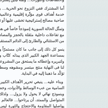
أما المشترك ففي النزوع نحو الحرية… و
خدمة أهداف قوى مؤثّرة إقليمية وعالمية، 
صاحبة مصالح إستراتيجية تخشى عليها أو 
وتمثّل الحالة السورية إنموذجاً خاصاً في
مع تفاعلات داخلية مثقلة بالحجز والمصا
من الاستثنائي والطارئ إلى الدائم المستقر
ينمو كل ذلك إلى جانب ما كان مستمرّاً ول
بمساعدة الجهد الكبير الذى يبذله كتّاب 
ولتبريره وإعطائه ما يستحق من المشروعية
لنا فى النهاية منتج مبتسر ومشوهه وسط م
تؤكّد ما ذهبنا إليه في البداية.
وبناء عليه… ينبغي تحرير الأهداف الكبيرة 
السامية من عبء الوسائط والأدوات، وخصوص
وبنموذج نهائي لا يحول ولا يزول… ولذلك 
المتواصل والممتد، أن يرتاحوا… فالعالم 
يواصلوا المقاومة والاحتجاج والثورة لي