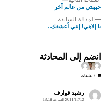
التالية
حبيبتي من عالم آخر
صفّح
المقالة
المقالة السابقة
لمقالات
السابقة:
يا إلاهي! إنني أعشقك..
انضم إلى المحادثة
3 تعليقات
رشيد قوارف
2011/12/10 الساعة 18:18
قال: