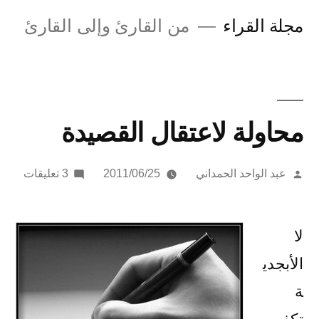
لتجاوز
مجلة القراء
من القارئ وإلى القارئ
لى
لمحتوى
محاولة لاعتقال القصيدة
تمّ
على
عبد الواحد الحمداني
2011/06/25
3 تعليقات
النشر
محاول
بواسطة
لاعتق
القصي
لا
الأبجدي
ة