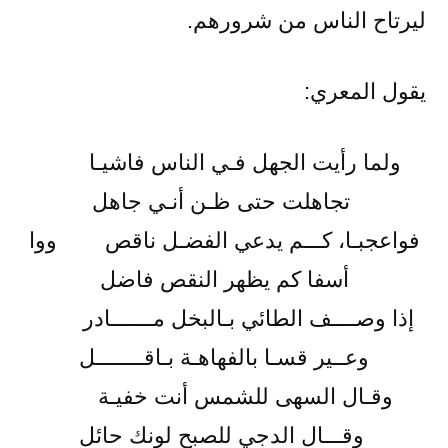
ليرتاح الناس من شرورهم.
يقول المعري:
ولما رأيت الجهل فـي الناس فاشيـا
تجاهلت حتى ظـن أنـي جاهل
فواعجبـا، كـــم يدعي الفضـل ناقص ووا
أسفا كم يظهر النقص فاضل
إذا وصــــف الطائي بـالبخل مـــــــادر
وعــير قسـا بالفهاهـة بـاقــــــــل
وقـال السهى للشمس أنت خفيـة
وقـــال الدجي للصبح لونك حائل