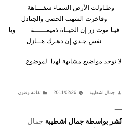
وطـاولت الأرض السماء سفــــاهة
وفاخرت الشهب الحصى والجنادل
فيـا موت زر إن الحيــاة ذميمـــــــة ويا
نفس جـدي إن دهـرك هـــازل
لا توجد مواضيع مشابهة لهذا الموضوع.
تمّ
نُشر
جمال اشطيبة
2011/02/26
ثقافة وفنون
النشر
في
بواسطة
نُشر بواسطة جمال اشطيبة
جمال