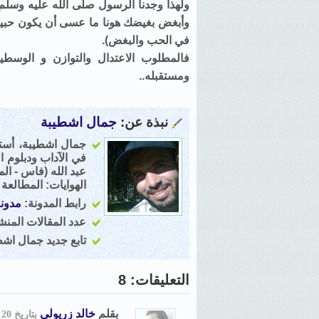
ولهذا وجدنا الرسول صلى الله عليه وسلم
وأبغض بغيضك هونا ما عسى أن يكون حبيبك 
في الحب والبغض).
فالمطلوب الاعتدال والتوازن و الوسط
ومستقبله..
نبذة عن:
جمال اشطيبة
في الآداب ودبلوم ا
عبد الله (فاس - ال
الهوايات: المطالعة 
رابط المدونة:
مدون
عدد المقالات المنشور
تابع جديد جمال اش
التعليقات: 8
بقلم
خالد زريولي
بتاريخ 20 يونيو, 2010, 11:14