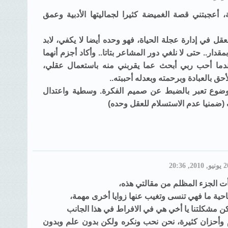
أعجبتني قصة الغميضة كثيرا لجماليتها الأدبية وعمق
 في إدارة عجلة الحياة، فهو وحده أيضا لا يكفي، لابد
دار.. حتى لا نلغي دور المشاعر بتاتا.. وأكاد أجزم أنهما
دما أحب ربي أبحث عما يقربني منه باستعمال عقلي،
أحق بالعبادة وبرحمته وبعدله أحببته..
لموضوع تعبر بالضبط عن صميم الفكرة. وسطية واعتدال
(ضمنيا عدم الاستسلام للعقل وحده)
ت الجزء المظلم من مقالتي هذه،
احية ما فهي تنسى وتغيب عنها زوايا أخرى مهمة،
كن مشكلتنا يا أخي هي في الافراط في هذا الجانب
م وأحزان كثيرة، نحن نحب ونكره ولكن بدون علم وبدون