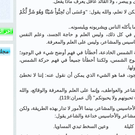
و يبصر ، ولا القائد عاقل يعرف ماذا يفعل.
، والله يقول: “وَعَسَى أَن تُحِبُّواْ شَيْئًا وَهُوَ شَرٌّ لَّكُمْ
يأكله الناس ويشربونه ويلبسونه..
آخر ال
 في كل ذلك، وليس العلم و حاجة الجسد، وعلم النفس
اسيس والمشاعر، وليس على العلم والمعرفة.
مجلت
 الشمس الخادعة، أخطأنا في فهم أوضح شيء في الوجود؛
 الشمس، ولكننا أخطأنا جميعاً في فهم حركة الشمس،
لها.
د، فما هو الشيء الذي يمكن أن نقول عنه: إننا لا نخطئ
مشاعر والعواطف، وإنما على العلم والمعرفة والوقائع، والله
بونهم ولا يحبونكم” (آل عمران:119).
حاسيس والمشاعر، بينما الأمور لا تدار بهذه الطريقة، ولكن
لمشاعر والأحاسيس خداعة والشاعر يقول:
 كليلة وعين السخط تبدي المساويا.