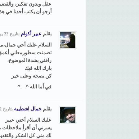
عقل وبدون تفكير، والقضي
أرجو أن يكتب أحدنا في هذ
بقلم
عبير أكوام
بتاريخ 22 يونيو, 2010, 14:08
السلام عليك أخي جمال،م
تضمنت سطورمعاني أعمق 
راقني بشدة الموضوع،
بارك الله فيك
كن بصحة وعلى خير
في أما الله ^__^
بقلم
جمال اشطيبة
بتاريخ 22 يونيو, 2010, 15:39
عليك السلام أختي عبير
يسرني أن أقرأ ملاحظات 
لك مني كل الشكر والتقدير