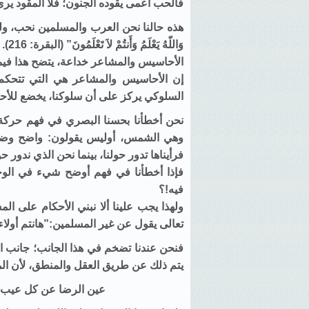
فالحب أعمى يقوده الجنون؛ فلا المقود يرى 
هذه حالنا نحن العرب والمسلمين نحب، ولكن لا نعلم
وَاللّهُ يَعْلَمُ وَأَنتُمْ لاَ تَعْلَمُونَ” (البقرة: 216).
الأحاسيس والمشاعر خداعة، يتضح هذا فيما 
إن الأحاسيس والمشاعر هي التي تتحكم
السلوكي يركز على أن سلوكنا، يخضع للأح
نحن أخطأنا بحسنا البصري في فهم حركة
وهي الشمس، أوليس يقولون: واضح وضوح
فرأيناها تدور حولنا، بينما نحن الذي ندور حو
فإذا أخطأنا في فهم أوضح شيء في الوجو
فيه!؟
ولهذا يجب علينا ألا نبني الأحكام على ال
تعالى يقول عن غير المسلمين:”هانتم أولاء تح
فنحن عندنا تضخم في هذا الجانب؛ جانب الأ
يتم ذلك عن طريق العقل والمنطق، لأن ا
عين الرضا عن كل عيب