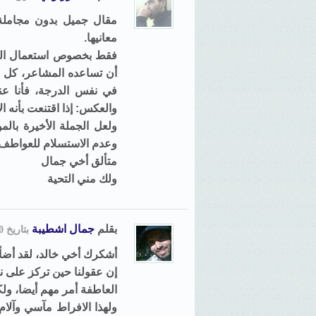
مقال جميل بدون مجاملة، 
معانيها.
فقط بخصوص استعمال العقل
أن تساعده المشاعر، كل بمق
في نفس الدرجة، فأنا عن
والعكس: إذا اقتنعت بأنه ال
ولعل الجملة الأخيرة با
وعدم الاستسلام للعواطف 
متألق أخي جمال
ولك مني التحية
بقلم
جمال اشطيبة
بتاريخ 20 يونيو, 2010, 20:36
أشكرك أخي خالد، لقد أضأ
إن عقولنا حين تركز على ن
العاطفة أمر مهم أيضا، ول
ولهذا الافراط مآسي وآلا