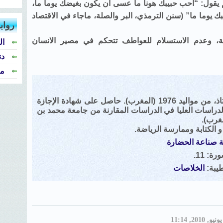
 يقول: “أحب حبيبك هونا ما عسى أن يكون بغيضك يوما ما،
يوما ما” (سنن الترمذي، البر والصلة، ماجاء في الاقتصاد
رواب
ية، وعدم الاستسلام للعواطف تتحكم في مصير الانسان
ال
دن
من
جمال اشطيبة، أستاذ، من مواليد 1976 (المغرب). حاصل على شهادة الإجازة
لدراسات العليا في الدراسات المقارنة من جامعة محمد بن
مغرب).
و الكتابة وممارسة الرياضة.
ة صناعة الحضارة
ة: 11.
طيبة:
الخلاصات