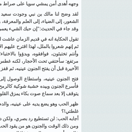
وجهه أهدى أمن يمشي سويا على صراط مستقي
لقد وضح لنا مالك بن نبي وجودت سعيد كثير
الشعور، إلى الضياء، إلى العلم والمعرفة،
وقد جاء في الحديث:”إن حبك الشيء يعمي 
تقول الحكاية انه في قديم الزمان عاشت ال
ثم إنهم شعروا بالملل، لهذا اقترح عليهم ال
وأنتم تختبئون، فوافقوه، وبدؤوا بالاختب
مرتفع: سأختفي تحت الأحجار، لكنه غطس ف
الأخيرة قبل أن يفتح الجنون عينيه، ثم قفز
فتح الجنون عينيه، واستطاع الوصول إلى
فأسرع الجنون وبيده خشبة شوكية كالرمح
يتوقف إلا بعد سماع صوت بكاء يمزق القلو
ظهر الحب وهو يضع يديه على عينيه، والد
غلطتي!؟
أجابه الحب: لن تستطيع رد بصري، ولكن د
ومن ذلك الوقت والجنون هو من يقود الحب