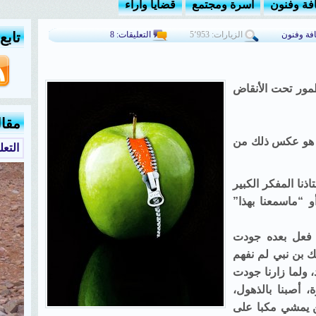
افة وفنون
أسرة ومجتمع
قضايا وآراء
افة وفنون
الزيارات: 5٬953
التعليقات: 8
تابع
مور تحت الأنقاض
مقا
ا هو عكس ذلك من
التع
ذنا المفكر الكبير
 “ماسمعنا بهذا”
ا فعل بعده جودت
ك بن نبي لم نفهم
، ولما زارنا جودت
 أصبنا بالذهول،
ن يمشي مكبا على