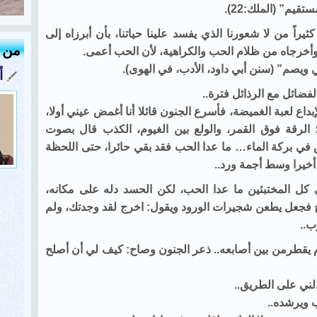
م” (الملك:22).
اً من لا شعورنا الذي يفسد علينا حياتنا، بأن أبرزاه إلى
من ك
 وأخرجاه من ظلام الحب والكراهية، لأن الحب أعمى.
ويصم” (سنن أبي داود، الأدب، في الهوى).
أ
فضائل مع الرذائل فترة..
إبداع لعبة الغميضة، فأسرع الجنون قائلا أنا أغمض عيني أولا،
اء؛ الرقة فوق القمر، والولع بين الغيوم، الكذب قال بصوت
ي بركة الماء… ما عدا الحب فقد بقي حائرا، حتى اللحظة
 أخيرا وسط أجمة ورد..
 كل المختبئين ما عدا الحب، لكن الحسد دله على مكانه،
 فجعل يطعن شجيرات الورود ويقول: اخرج لقد وجدتك، ولم
ب..
م يقطرمن بين أصابعه.. ذعر الجنون وصاح: كيف لي أن أصلح
لني على الطريق..
 ويرشده..