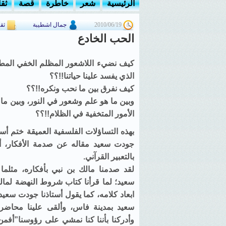
الرئيسية
شعر
خاطرة
قصة
ثق
2010/06/19
جمال اشطيبة
ثق
الحب الخادع
كيف نضيء اللاشعور المظلم الخفي المط
الذي يفسد علينا حياتنا!!؟؟
كيف نفرق بين ما نحب ونكره!!؟؟
وبين ما هو علم وشعور في النور، وبين م
الأمور المتخفية في الظلام!!؟؟
بهذه التساؤلات الفلسفية العميقة ختم أستا
جودت سعيد مقاله عن صدمة الأفكار، أو
بالتعبير القرآني.
لقد صدمنا مالك بن نبي بأفكاره، مثلم
سعيد؛ لما قرأنا كتاب شروط النهضة لمال
ابعاد كلامه، كما يقول أستاذنا جودت سعيد
سعيد بمدينة فاس، وألقى علينا محاضرة،
وأدركنا بأننا كنا نمشي على رؤوسنا”أفم