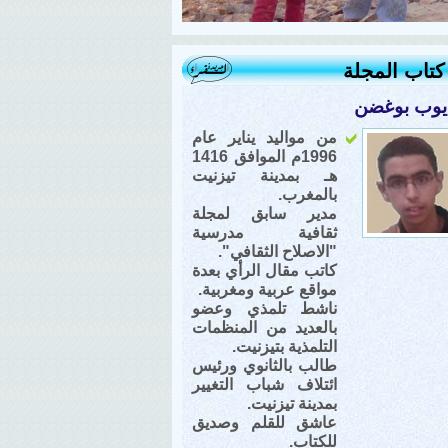
تاب المجلة
يوب بوغضن
من مواليد يناير عام
1996م الموافق 1416
هـ بمدينة تيزنيت
بالمغرب.
مدير سابق لمجلة
ثقافية مدرسية
"الاصلاح الثقافي".
كاتب مقال الرأي بعدة
مواقع عربية ومغربية.
ناشط تلمذي وعضو
بالعديد من المنظمات
التلمذية بتيزنيت.
طالب بالثانوي ورئيس
ائتلاف شباب التغيير
بمدينة تيزنيت.
عاشق للقلم وصديق
للكتاب.