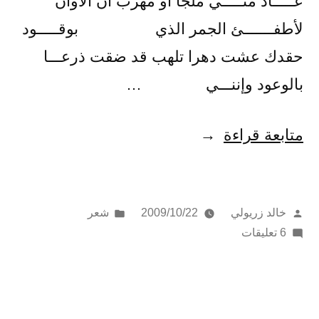
عـــــاد منـــــي ملجأ أو مهرب آن الأوان
لأطفـــــــئ الجمر الذي بوقـــــود
حقدك عشت دهرا تلهب قد ضقت ذرعـــا
بالوعود وإننـــي …
“صرخة
متابعة قراءة
ثائر”
تمّ
نُشر
خالد زريولي
2009/10/22
شعر
النشر
على
في
6 تعليقات
بواسطة
صرخة
ثائر