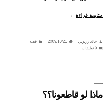
“حتى
متابعة قراءة
هي..
يمكن
تمّ
نُشر
خالد زريولي
2009/10/21
قصة
أن
النشر
على
في
9 تعليقات
تعشق”
بواسطة
حتى
هي..
يمكن
أن
تعشق
ماذا لو قاطعونا؟؟