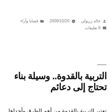
لو
قاطعونا؟؟”
تمّ
نُشر
خالد زريولي
2009/10/20
قضايا وآراء
النشر
على
في
9 تعليقات
بواسطة
ماذا
لو
قاطعونا؟؟
التربية بالقدوة.. وسيلة بناء
تحتاج إلى دعائم
تعتبر التربية بالقدوة من أهم الطرق وأجداها