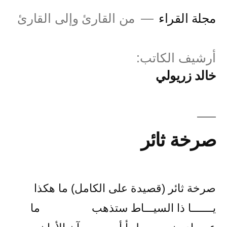
لتجاوز
مجلة القراء
من القارئ وإلى القارئ
لى
لمحتوى
أرشيف الكاتب:
خالد زريولي
صرخة ثائر
صرخة ثائر (قصيدة على الكامل) ما هكذا
يـــــــا ذا السيـــاط ستذهب ما