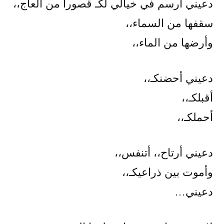
دعيني أرسم في خيالي لكـ قصوراً من العاج،،
سقفها من السماء،،
وأرضها من الماء،،
دعيني أحضنكـ،،
أقبلكـ،،
أحملكـ،،
دعيني أرتاح،، أتنفس،،
وأموت بين ذراعيكـ،،
دعيني…