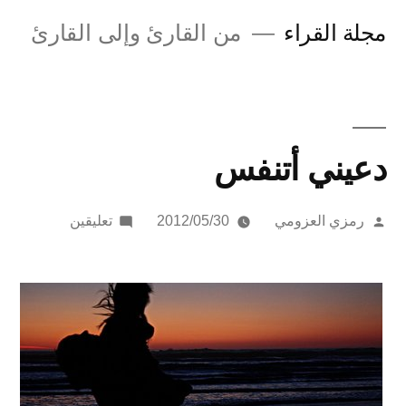
لتجاوز
مجلة القراء
من القارئ وإلى القارئ
لى
لمحتوى
دعيني أتنفس
تمّ
على
رمزي العزومي
2012/05/30
تعليقين
النشر
دعيني
بواسطة
أتنفس