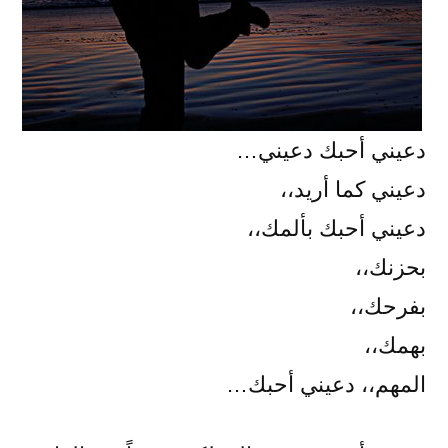
دعيني أحبك دعيني…
دعيني كما أريد،،
دعيني أحبك بألمك،،
بحزنك،،
بفرحك،،
بهمك،،
المهم،، دعيني أحبك…