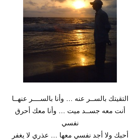
التقيتك بالســر عنه … وأنا بالســــر عنهــا
أنت معه جســد ميت … وأنا معك أحرق
نفسي
أحبك ولا أجد نفسي معها … عذري لا يغفر