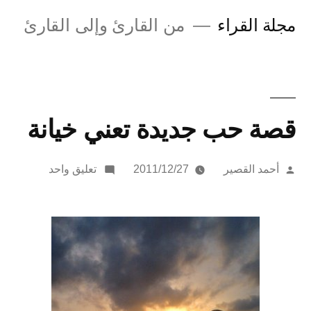
لتجاوز
مجلة القراء
من القارئ وإلى القارئ
لى
لمحتوى
قصة حب جديدة تعني خيانة
تمّ
على
أحمد القصير
2011/12/27
تعليق واحد
النشر
قصة
بواسطة
حب
جديدة
تعني
خيانة