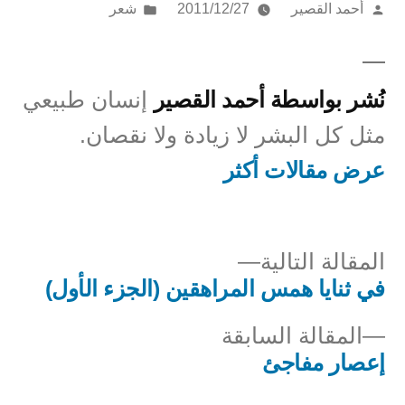
تمّ
نُشر
أحمد القصير
2011/12/27
شعر
النشر
في
بواسطة
نُشر بواسطة أحمد القصير
إنسان طبيعي
مثل كل البشر لا زيادة ولا نقصان.
عرض مقالات أكثر
المقالة
المقالة التالية
التالية
في ثنايا همس المراهقين (الجزء الأول)
صفّح
المقالة
المقالة السابقة
لمقالات
السابقة:
إعصار مفاجئ